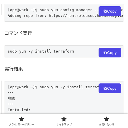
[opc@work ~]$ sudo yum-config-manager --add-repo http
Copy
Adding repo from: https://rpm.releases.hashicorp.com
コマンド実行
sudo yum -y install terraform
Copy
実行結果
[opc@work ~]$ sudo yum -y install terraform

Copy
･･･

省略

･･･

Installed:

  terraform-1.3.9-1.x86_64

プライバシーポリシー
サイトマップ
お問い合わせ
Complete!
