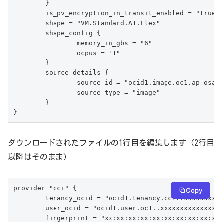
	}

	is_pv_encryption_in_transit_enabled = "true"

	shape = "VM.Standard.A1.Flex"

	shape_config {

		memory_in_gbs = "6"

		ocpus = "1"

	}

	source_details {

		source_id = "ocid1.image.oc1.ap-osaka-1.xxxxxxxxxxxxxxxxxxxxxxxxxxxx"

		source_type = "image"

	}

ダウンロードされたファイルの1行目を編集します（2行目
以降はそのまま）
provider "oci" {

Copy
	tenancy_ocid = "ocid1.tenancy.oc1..xxxxxxxxxxxxxxxxxxxxxxxx"

	user_ocid = "ocid1.user.oc1..xxxxxxxxxxxxxxxxxxxxxxxxxx"

	fingerprint = "xx:xx:xx:xx:xx:xx:xx:xx:xx:xx:xx:xx:xx:xx:xx:xx"
