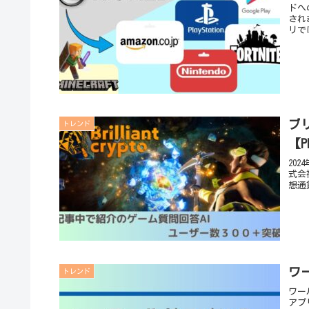
ドへ
され
リで
ブ
トレンド
【P
20
式会
想通
ワ
トレンド
ワー
アプ