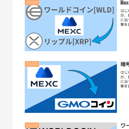
M
トレンド
はじ
が、
に沿
事を
暗
トレンド
はじ
が、
に沿
事を
ワー
トレンド