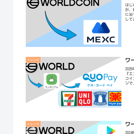
はじ
が、
に沿
して
ワ
トレンド
20
『エ
コイ
ジで.
ワ
トレンド
20