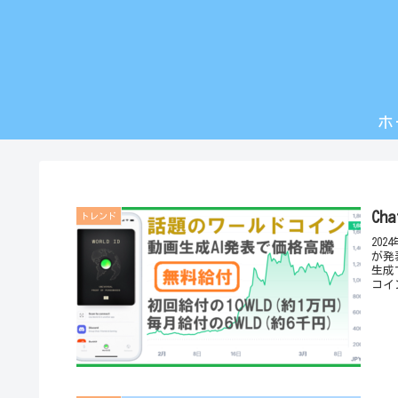
ホ
Ch
トレンド
202
が発
生成
コイ