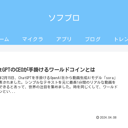
ソフブロ
ーム
マイクラ
アプリ
ブログ
トレ
atGPTのCEOが手掛けるワールドコインとは
4年2月15日、ChatGPTを手掛けるOpenAI社から動画生成AIモデル「sora」
表されました。シンプルなテキストを元に最長1分間のリアルな動画を
できるとあって、世界の注目を集めました。時を同じくして、ワールド
ンとい...
2024.04.08