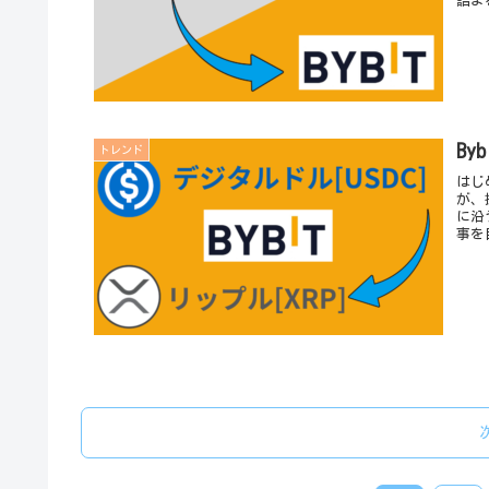
詰ま
B
トレンド
はじ
が、
に沿
事を