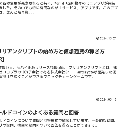
の名称変更が発表されると共に、World Appに数々のミニアプリが実装
ました。その中でも特に有用なのが「サービス」アプリです。このアプ
は、なんと暗号資...
2024.10.21
リリアンクリプトの始め方と仮想通貨の稼ぎ方
R】
24年8月7日、モバイル版リリース情報追記。ブリリアンクリプトとは、株
社コロプラの100%子会社である株式会社Brilliantcryptoが開発した仮
貨BRILを稼ぐことができるブロックチェーンゲームです。
2024.06.13
ールドコインのよくある質問と回答
ルドコインについて質問と回答形式で解説しています。一般的な疑問、
リの疑問、換金の疑問について回答を得ることができます。