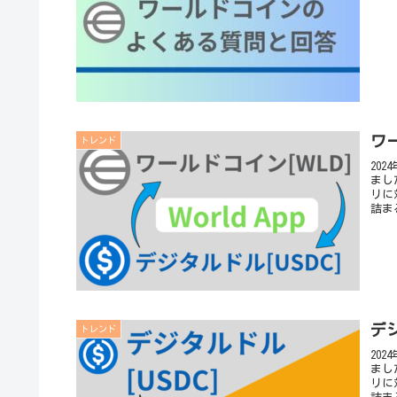
ワ
トレンド
20
まし
リに
詰ま
デジ
トレンド
20
まし
リに